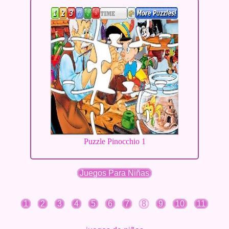
Puzzle Pinocchio 1
Juegos Para Niñas
1
2
3
4
5
6
7
8
9
10
11