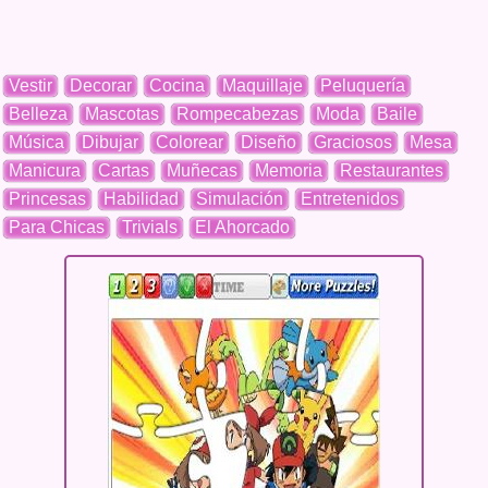
Vestir
Decorar
Cocina
Maquillaje
Peluquería
Belleza
Mascotas
Rompecabezas
Moda
Baile
Música
Dibujar
Colorear
Diseño
Graciosos
Mesa
Manicura
Cartas
Muñecas
Memoria
Restaurantes
Princesas
Habilidad
Simulación
Entretenidos
Para Chicas
Trivials
El Ahorcado