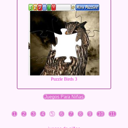
Puzzle Birds 3
Juegos Para Niñas
1
2
3
4
5
6
7
8
9
10
11