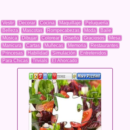
Vestir
Decorar
Cocina
Maquillaje
Peluquería
Belleza
Mascotas
Rompecabezas
Moda
Baile
Música
Dibujar
Colorear
Diseño
Graciosos
Mesa
Manicura
Cartas
Muñecas
Memoria
Restaurantes
Princesas
Habilidad
Simulación
Entretenidos
Para Chicas
Trivials
El Ahorcado