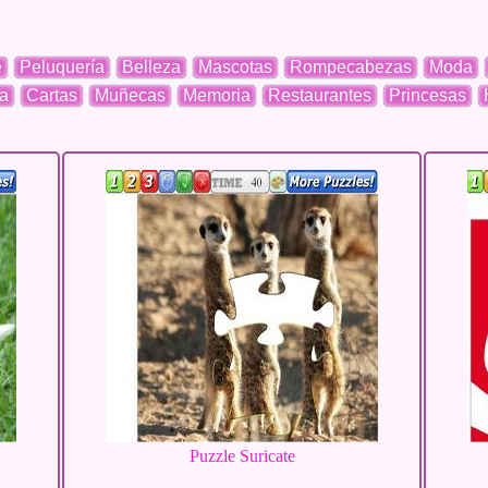
e
Peluquería
Belleza
Mascotas
Rompecabezas
Moda
a
Cartas
Muñecas
Memoria
Restaurantes
Princesas
Puzzle Suricate