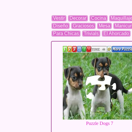
Vestir
Decorar
Cocina
Maquillaj
Diseño
Graciosos
Mesa
Manicur
Para Chicas
Trivials
El Ahorcado
Puzzle Dogs 7