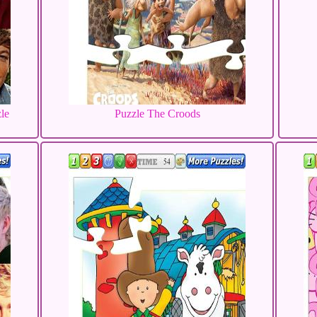
le
Puzzle The Croods