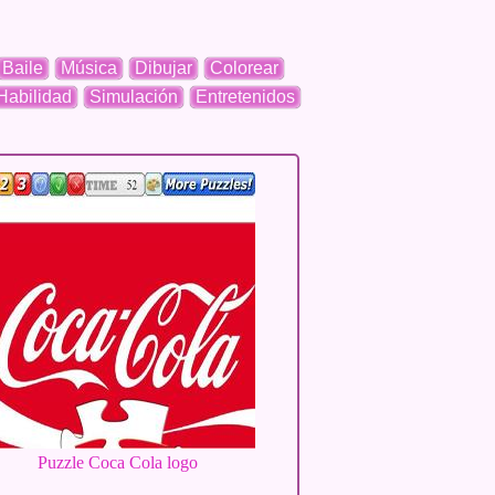
Baile
Música
Dibujar
Colorear
Habilidad
Simulación
Entretenidos
Puzzle Coca Cola logo