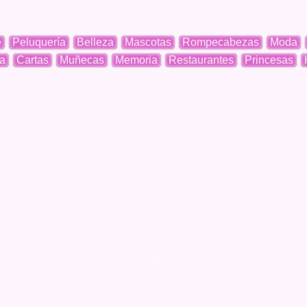
e
Peluquería
Belleza
Mascotas
Rompecabezas
Moda
a
Cartas
Muñecas
Memoria
Restaurantes
Princesas