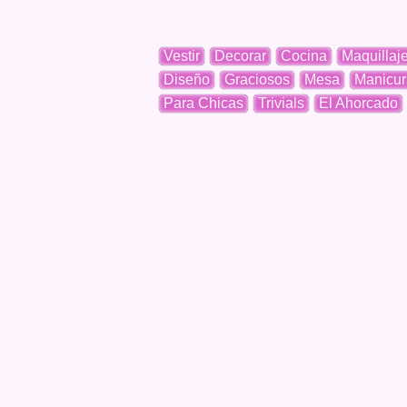
Vestir
Decorar
Cocina
Maquillaj
Diseño
Graciosos
Mesa
Manicur
Para Chicas
Trivials
El Ahorcado