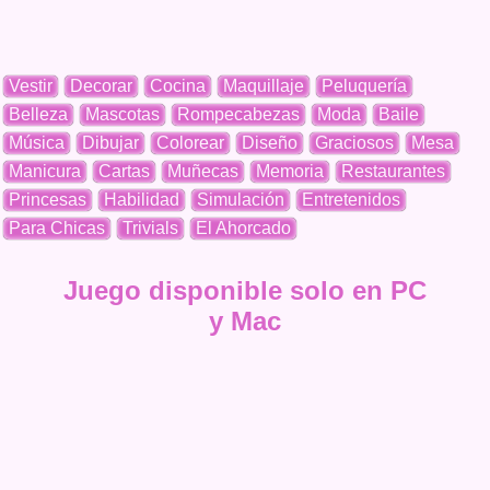
Vestir
Decorar
Cocina
Maquillaje
Peluquería
Belleza
Mascotas
Rompecabezas
Moda
Baile
Música
Dibujar
Colorear
Diseño
Graciosos
Mesa
Manicura
Cartas
Muñecas
Memoria
Restaurantes
Princesas
Habilidad
Simulación
Entretenidos
Para Chicas
Trivials
El Ahorcado
Juego disponible solo en PC
y Mac