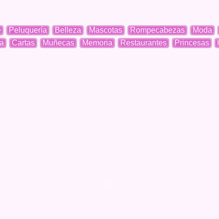
e
Peluquería
Belleza
Mascotas
Rompecabezas
Moda
a
Cartas
Muñecas
Memoria
Restaurantes
Princesas