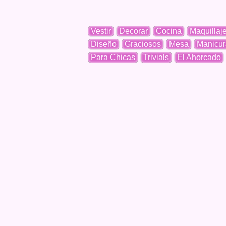
Vestir
Decorar
Cocina
Maquillaj
Diseño
Graciosos
Mesa
Manicur
Para Chicas
Trivials
El Ahorcado