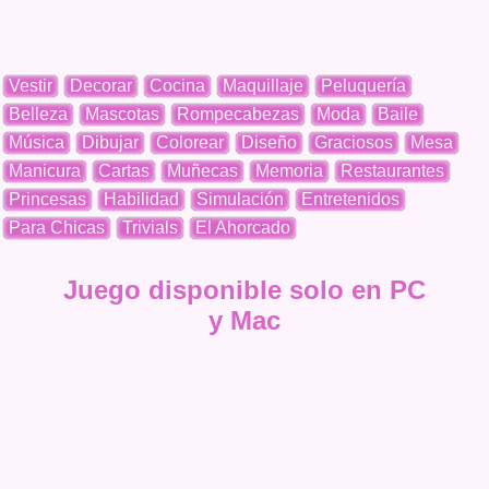
Vestir
Decorar
Cocina
Maquillaje
Peluquería
Belleza
Mascotas
Rompecabezas
Moda
Baile
Música
Dibujar
Colorear
Diseño
Graciosos
Mesa
Manicura
Cartas
Muñecas
Memoria
Restaurantes
Princesas
Habilidad
Simulación
Entretenidos
Para Chicas
Trivials
El Ahorcado
Juego disponible solo en PC
y Mac