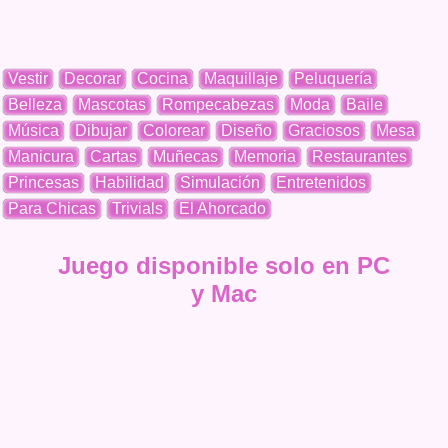
Vestir
Decorar
Cocina
Maquillaje
Peluquería
Belleza
Mascotas
Rompecabezas
Moda
Baile
Música
Dibujar
Colorear
Diseño
Graciosos
Mesa
Manicura
Cartas
Muñecas
Memoria
Restaurantes
Princesas
Habilidad
Simulación
Entretenidos
Para Chicas
Trivials
El Ahorcado
Juego disponible solo en PC
y Mac