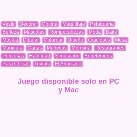
Vestir
Decorar
Cocina
Maquillaje
Peluquería
Belleza
Mascotas
Rompecabezas
Moda
Baile
Música
Dibujar
Colorear
Diseño
Graciosos
Mesa
Manicura
Cartas
Muñecas
Memoria
Restaurantes
Princesas
Habilidad
Simulación
Entretenidos
Para Chicas
Trivials
El Ahorcado
Juego disponible solo en PC
y Mac