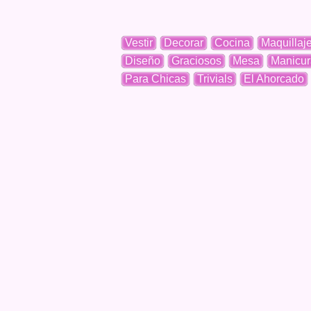
Vestir
Decorar
Cocina
Maquillaj
Diseño
Graciosos
Mesa
Manicur
Para Chicas
Trivials
El Ahorcado