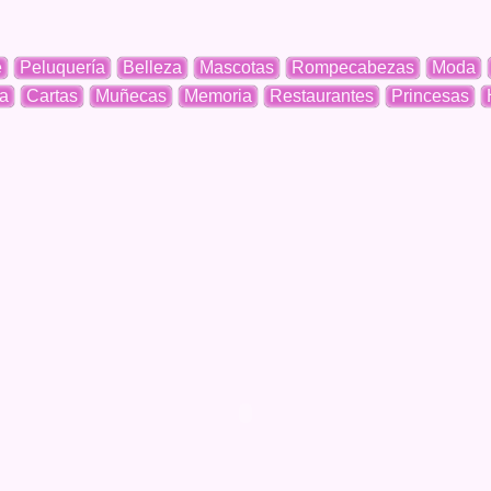
e
Peluquería
Belleza
Mascotas
Rompecabezas
Moda
a
Cartas
Muñecas
Memoria
Restaurantes
Princesas