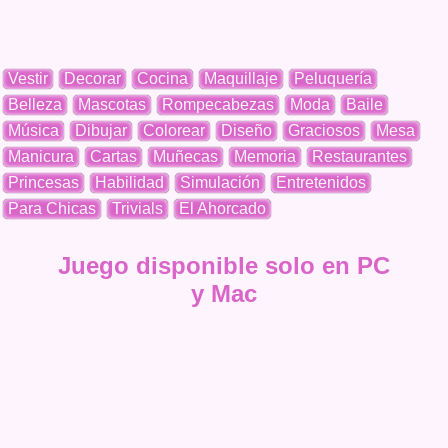
Vestir
Decorar
Cocina
Maquillaje
Peluquería
Belleza
Mascotas
Rompecabezas
Moda
Baile
Música
Dibujar
Colorear
Diseño
Graciosos
Mesa
Manicura
Cartas
Muñecas
Memoria
Restaurantes
Princesas
Habilidad
Simulación
Entretenidos
Para Chicas
Trivials
El Ahorcado
Juego disponible solo en PC
y Mac