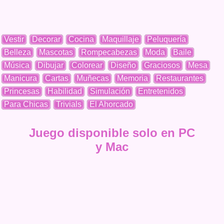
Vestir
Decorar
Cocina
Maquillaje
Peluquería
Belleza
Mascotas
Rompecabezas
Moda
Baile
Música
Dibujar
Colorear
Diseño
Graciosos
Mesa
Manicura
Cartas
Muñecas
Memoria
Restaurantes
Princesas
Habilidad
Simulación
Entretenidos
Para Chicas
Trivials
El Ahorcado
Juego disponible solo en PC
y Mac