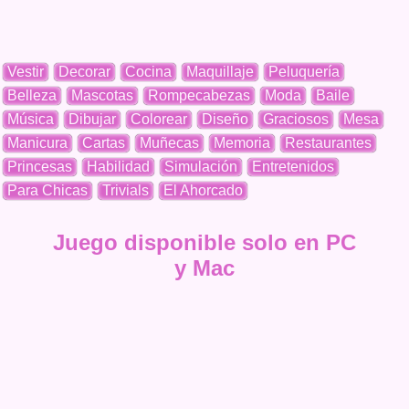
Vestir
Decorar
Cocina
Maquillaje
Peluquería
Belleza
Mascotas
Rompecabezas
Moda
Baile
Música
Dibujar
Colorear
Diseño
Graciosos
Mesa
Manicura
Cartas
Muñecas
Memoria
Restaurantes
Princesas
Habilidad
Simulación
Entretenidos
Para Chicas
Trivials
El Ahorcado
Juego disponible solo en PC
y Mac