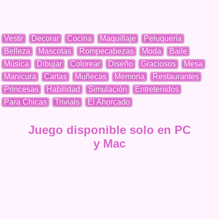
Vestir
Decorar
Cocina
Maquillaje
Peluquería
Belleza
Mascotas
Rompecabezas
Moda
Baile
Música
Dibujar
Colorear
Diseño
Graciosos
Mesa
Manicura
Cartas
Muñecas
Memoria
Restaurantes
Princesas
Habilidad
Simulación
Entretenidos
Para Chicas
Trivials
El Ahorcado
Juego disponible solo en PC
y Mac