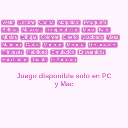
Vestir
Decorar
Cocina
Maquillaje
Peluquería
Belleza
Mascotas
Rompecabezas
Moda
Baile
Música
Dibujar
Colorear
Diseño
Graciosos
Mesa
Manicura
Cartas
Muñecas
Memoria
Restaurantes
Princesas
Habilidad
Simulación
Entretenidos
Para Chicas
Trivials
El Ahorcado
Juego disponible solo en PC
y Mac