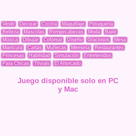
Vestir
Decorar
Cocina
Maquillaje
Peluquería
Belleza
Mascotas
Rompecabezas
Moda
Baile
Música
Dibujar
Colorear
Diseño
Graciosos
Mesa
Manicura
Cartas
Muñecas
Memoria
Restaurantes
Princesas
Habilidad
Simulación
Entretenidos
Para Chicas
Trivials
El Ahorcado
Juego disponible solo en PC
y Mac