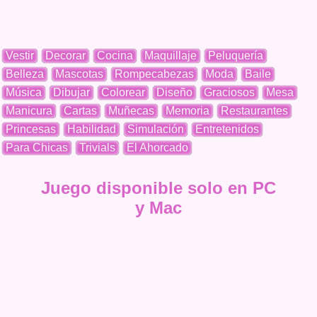
Vestir
Decorar
Cocina
Maquillaje
Peluquería
Belleza
Mascotas
Rompecabezas
Moda
Baile
Música
Dibujar
Colorear
Diseño
Graciosos
Mesa
Manicura
Cartas
Muñecas
Memoria
Restaurantes
Princesas
Habilidad
Simulación
Entretenidos
Para Chicas
Trivials
El Ahorcado
Juego disponible solo en PC
y Mac