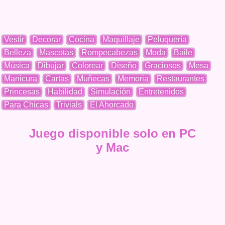
Vestir
Decorar
Cocina
Maquillaje
Peluquería
Belleza
Mascotas
Rompecabezas
Moda
Baile
Música
Dibujar
Colorear
Diseño
Graciosos
Mesa
Manicura
Cartas
Muñecas
Memoria
Restaurantes
Princesas
Habilidad
Simulación
Entretenidos
Para Chicas
Trivials
El Ahorcado
Juego disponible solo en PC
y Mac