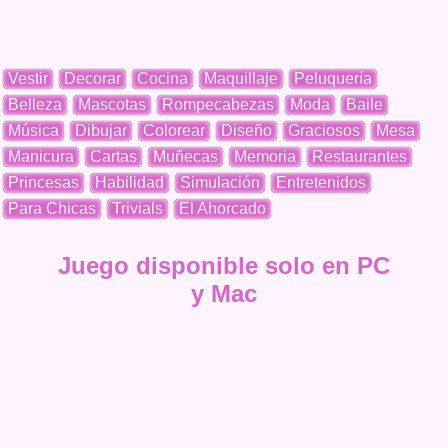
Vestir
Decorar
Cocina
Maquillaje
Peluquería
Belleza
Mascotas
Rompecabezas
Moda
Baile
Música
Dibujar
Colorear
Diseño
Graciosos
Mesa
Manicura
Cartas
Muñecas
Memoria
Restaurantes
Princesas
Habilidad
Simulación
Entretenidos
Para Chicas
Trivials
El Ahorcado
Juego disponible solo en PC
y Mac