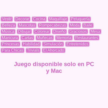
Vestir
Decorar
Cocina
Maquillaje
Peluquería
Belleza
Mascotas
Rompecabezas
Moda
Baile
Música
Dibujar
Colorear
Diseño
Graciosos
Mesa
Manicura
Cartas
Muñecas
Memoria
Restaurantes
Princesas
Habilidad
Simulación
Entretenidos
Para Chicas
Trivials
El Ahorcado
Juego disponible solo en PC
y Mac