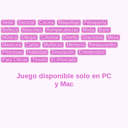
Vestir
Decorar
Cocina
Maquillaje
Peluquería
Belleza
Mascotas
Rompecabezas
Moda
Baile
Música
Dibujar
Colorear
Diseño
Graciosos
Mesa
Manicura
Cartas
Muñecas
Memoria
Restaurantes
Princesas
Habilidad
Simulación
Entretenidos
Para Chicas
Trivials
El Ahorcado
Juego disponible solo en PC
y Mac