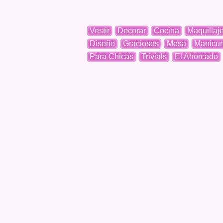
Vestir
Decorar
Cocina
Maquillaj
Diseño
Graciosos
Mesa
Manicur
Para Chicas
Trivials
El Ahorcado