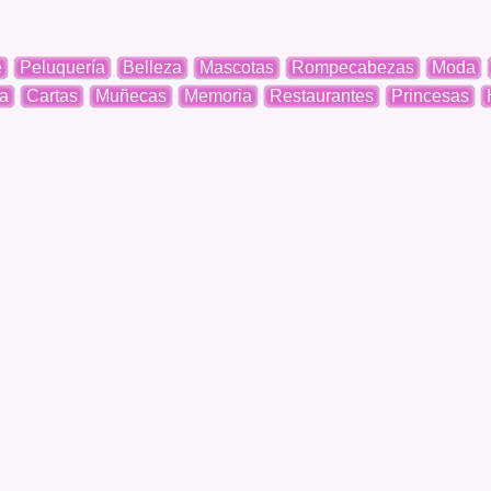
e
Peluquería
Belleza
Mascotas
Rompecabezas
Moda
a
Cartas
Muñecas
Memoria
Restaurantes
Princesas