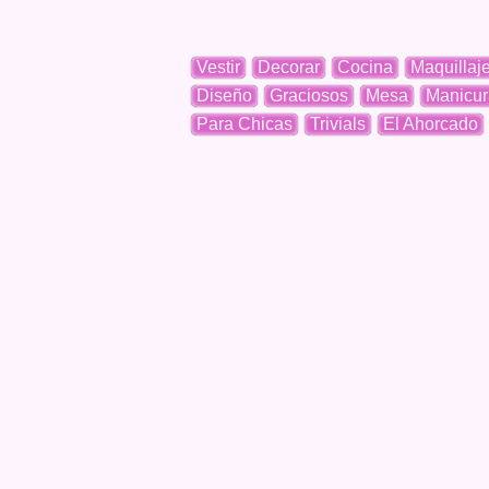
Vestir
Decorar
Cocina
Maquillaj
Diseño
Graciosos
Mesa
Manicur
Para Chicas
Trivials
El Ahorcado