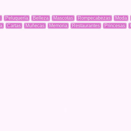
e
Peluquería
Belleza
Mascotas
Rompecabezas
Moda
a
Cartas
Muñecas
Memoria
Restaurantes
Princesas