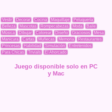
Vestir
Decorar
Cocina
Maquillaje
Peluquería
Belleza
Mascotas
Rompecabezas
Moda
Baile
Música
Dibujar
Colorear
Diseño
Graciosos
Mesa
Manicura
Cartas
Muñecas
Memoria
Restaurantes
Princesas
Habilidad
Simulación
Entretenidos
Para Chicas
Trivials
El Ahorcado
Juego disponible solo en PC
y Mac