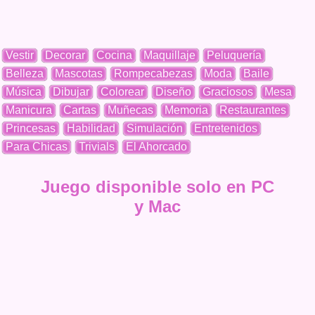
Vestir
Decorar
Cocina
Maquillaje
Peluquería
Belleza
Mascotas
Rompecabezas
Moda
Baile
Música
Dibujar
Colorear
Diseño
Graciosos
Mesa
Manicura
Cartas
Muñecas
Memoria
Restaurantes
Princesas
Habilidad
Simulación
Entretenidos
Para Chicas
Trivials
El Ahorcado
Juego disponible solo en PC
y Mac