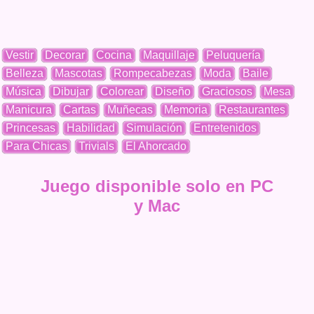
Vestir
Decorar
Cocina
Maquillaje
Peluquería
Belleza
Mascotas
Rompecabezas
Moda
Baile
Música
Dibujar
Colorear
Diseño
Graciosos
Mesa
Manicura
Cartas
Muñecas
Memoria
Restaurantes
Princesas
Habilidad
Simulación
Entretenidos
Para Chicas
Trivials
El Ahorcado
Juego disponible solo en PC
y Mac