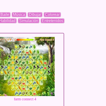
Baile
Música
Dibujar
Colorear
Habilidad
Simulación
Entretenidos
farm connect 4