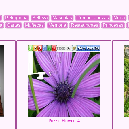
e
Peluquería
Belleza
Mascotas
Rompecabezas
Moda
a
Cartas
Muñecas
Memoria
Restaurantes
Princesas
Puzzle Flowers 4