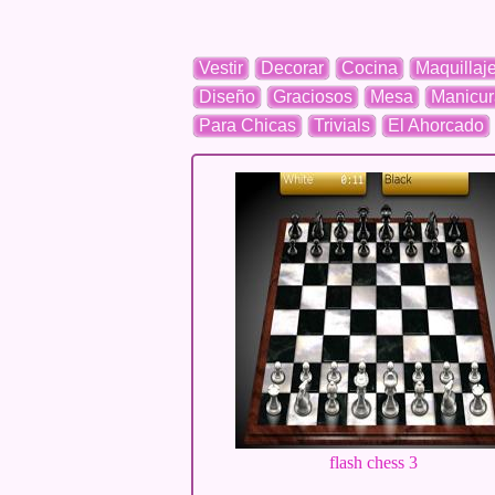
Vestir
Decorar
Cocina
Maquillaj
Diseño
Graciosos
Mesa
Manicur
Para Chicas
Trivials
El Ahorcado
flash chess 3