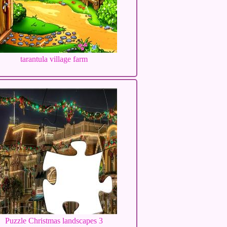
tarantula village farm
Puzzle Christmas landscapes 3