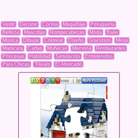
Vestir
Decorar
Cocina
Maquillaje
Peluquería
Belleza
Mascotas
Rompecabezas
Moda
Baile
Música
Dibujar
Colorear
Diseño
Graciosos
Mesa
Manicura
Cartas
Muñecas
Memoria
Restaurantes
Princesas
Habilidad
Simulación
Entretenidos
Para Chicas
Trivials
El Ahorcado