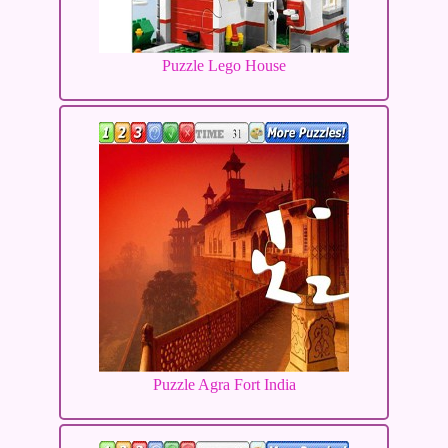
Puzzle Lego House
Puzzle Agra Fort India