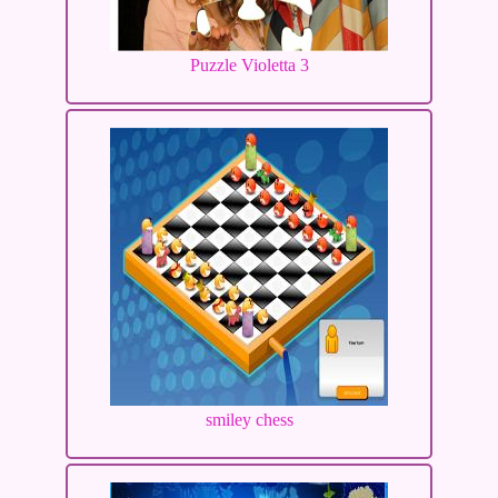
Puzzle Violetta 3
smiley chess