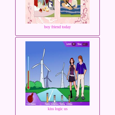
boy friend today
kiss logic us