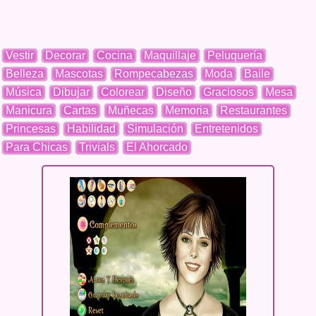
Vestir
Decorar
Cocina
Maquillaje
Peluquería
Belleza
Mascotas
Rompecabezas
Moda
Baile
Música
Dibujar
Colorear
Diseño
Graciosos
Mesa
Manicura
Cartas
Muñecas
Memoria
Restaurantes
Princesas
Habilidad
Simulación
Entretenidos
Para Chicas
Trivials
El Ahorcado