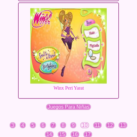
Winx Peri Yarat
Juegos Para Niñas
3
4
5
6
7
8
9
10
11
12
13
14
15
16
17