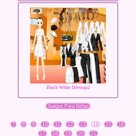
Black White Dressup2
Juegos Para Niñas
7
8
9
10
11
12
13
14
15
16
17
18
19
20
21