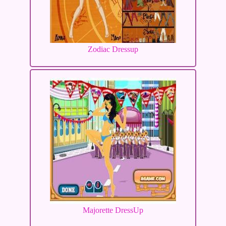
Zodiac Dressup
Majorette DressUp