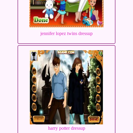
jennifer lopez twins dressup
harry potter dressup