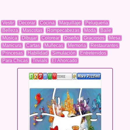
Vestir
Decorar
Cocina
Maquillaje
Peluquería
Belleza
Mascotas
Rompecabezas
Moda
Baile
Música
Dibujar
Colorear
Diseño
Graciosos
Mesa
Manicura
Cartas
Muñecas
Memoria
Restaurantes
Princesas
Habilidad
Simulación
Entretenidos
Para Chicas
Trivials
El Ahorcado