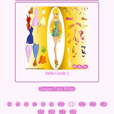
Stella Giydir 2
Juegos Para Niñas
4
5
6
7
8
9
10
11
12
13
14
15
16
17
18