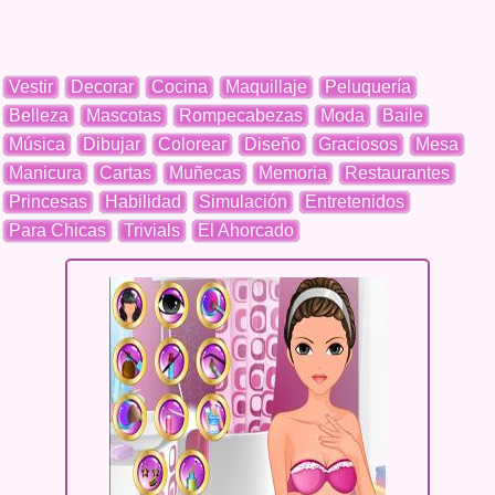
Vestir
Decorar
Cocina
Maquillaje
Peluquería
Belleza
Mascotas
Rompecabezas
Moda
Baile
Música
Dibujar
Colorear
Diseño
Graciosos
Mesa
Manicura
Cartas
Muñecas
Memoria
Restaurantes
Princesas
Habilidad
Simulación
Entretenidos
Para Chicas
Trivials
El Ahorcado