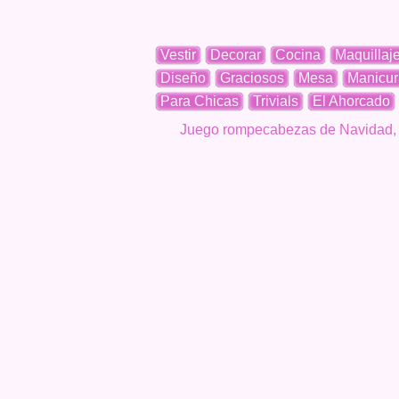
Vestir
Decorar
Cocina
Maquillaj
Diseño
Graciosos
Mesa
Manicur
Para Chicas
Trivials
El Ahorcado
Juego rompecabezas de Navidad, de