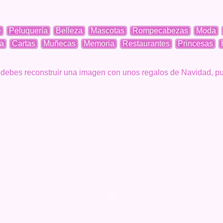
e
Peluquería
Belleza
Mascotas
Rompecabezas
Moda
a
Cartas
Muñecas
Memoria
Restaurantes
Princesas
bes reconstruir una imagen con unos regalos de Navidad, pued