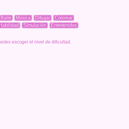
Baile
Música
Dibujar
Colorear
Habilidad
Simulación
Entretenidos
es escoger el nivel de dificultad.