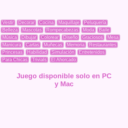
Vestir
Decorar
Cocina
Maquillaje
Peluquería
Belleza
Mascotas
Rompecabezas
Moda
Baile
Música
Dibujar
Colorear
Diseño
Graciosos
Mesa
Manicura
Cartas
Muñecas
Memoria
Restaurantes
Princesas
Habilidad
Simulación
Entretenidos
Para Chicas
Trivials
El Ahorcado
Juego disponible solo en PC
y Mac