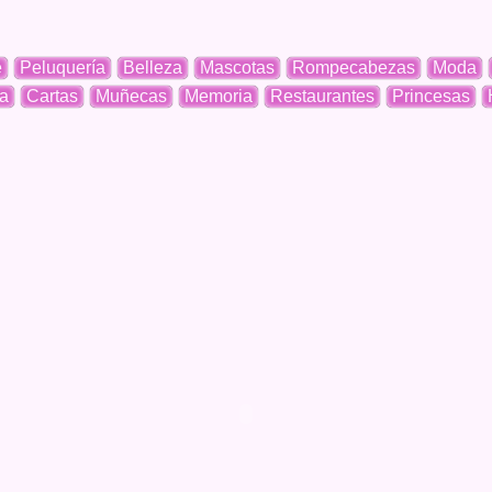
e
Peluquería
Belleza
Mascotas
Rompecabezas
Moda
a
Cartas
Muñecas
Memoria
Restaurantes
Princesas