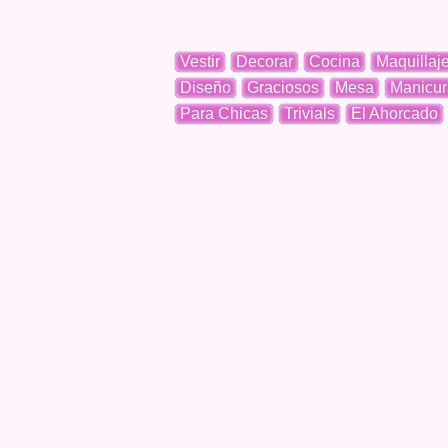
Vestir
Decorar
Cocina
Maquillaj
Diseño
Graciosos
Mesa
Manicur
Para Chicas
Trivials
El Ahorcado