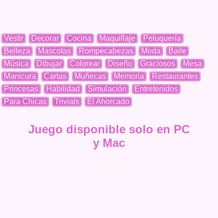
Vestir
Decorar
Cocina
Maquillaje
Peluquería
Belleza
Mascotas
Rompecabezas
Moda
Baile
Música
Dibujar
Colorear
Diseño
Graciosos
Mesa
Manicura
Cartas
Muñecas
Memoria
Restaurantes
Princesas
Habilidad
Simulación
Entretenidos
Para Chicas
Trivials
El Ahorcado
Juego disponible solo en PC
y Mac