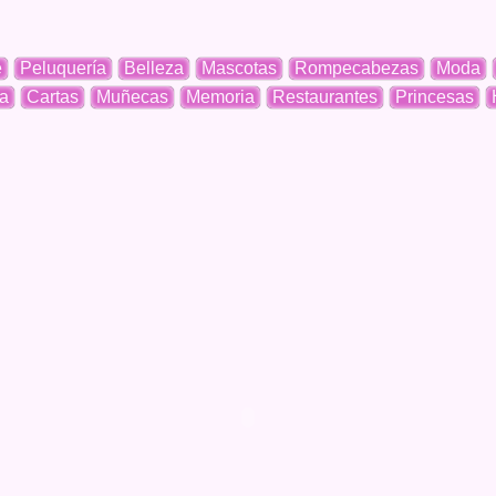
e
Peluquería
Belleza
Mascotas
Rompecabezas
Moda
a
Cartas
Muñecas
Memoria
Restaurantes
Princesas