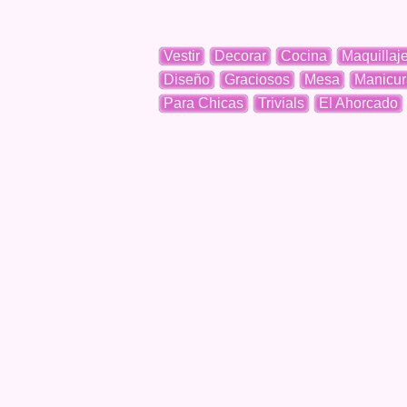
Vestir
Decorar
Cocina
Maquillaj
Diseño
Graciosos
Mesa
Manicur
Para Chicas
Trivials
El Ahorcado