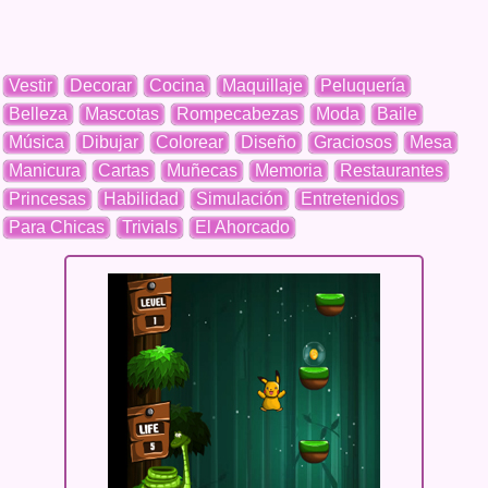
Vestir
Decorar
Cocina
Maquillaje
Peluquería
Belleza
Mascotas
Rompecabezas
Moda
Baile
Música
Dibujar
Colorear
Diseño
Graciosos
Mesa
Manicura
Cartas
Muñecas
Memoria
Restaurantes
Princesas
Habilidad
Simulación
Entretenidos
Para Chicas
Trivials
El Ahorcado