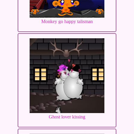
Monkey go happy talisman
Ghost lover kissing