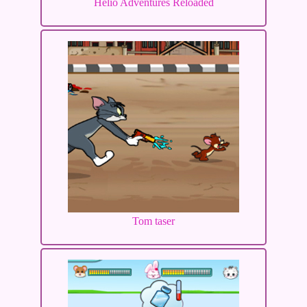
Helio Adventures Reloaded
Tom taser