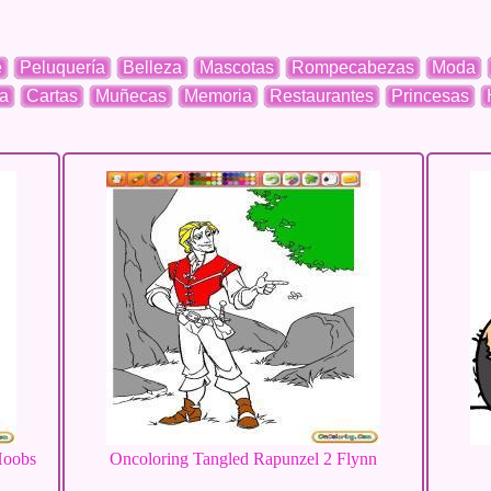
e
Peluquería
Belleza
Mascotas
Rompecabezas
Moda
a
Cartas
Muñecas
Memoria
Restaurantes
Princesas
Hoobs
Oncoloring Tangled Rapunzel 2 Flynn