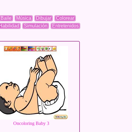
Baile
Música
Dibujar
Colorear
Habilidad
Simulación
Entretenidos
Oncoloring Baby 3