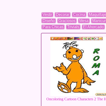
Vestir
Decorar
Cocina
Maquillaj
Diseño
Graciosos
Mesa
Manicur
Para Chicas
Trivials
El Ahorcado
Oncoloring Cartoon Characters 2 The 