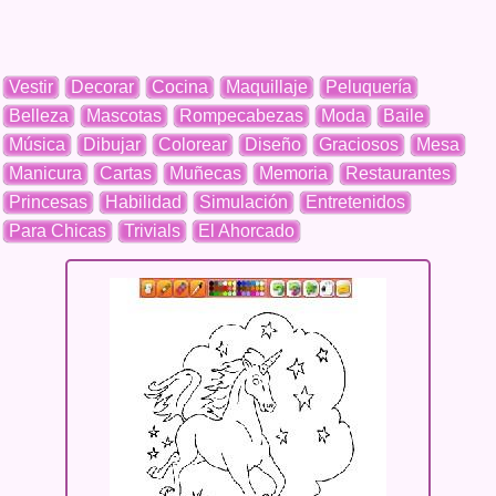
Vestir
Decorar
Cocina
Maquillaje
Peluquería
Belleza
Mascotas
Rompecabezas
Moda
Baile
Música
Dibujar
Colorear
Diseño
Graciosos
Mesa
Manicura
Cartas
Muñecas
Memoria
Restaurantes
Princesas
Habilidad
Simulación
Entretenidos
Para Chicas
Trivials
El Ahorcado