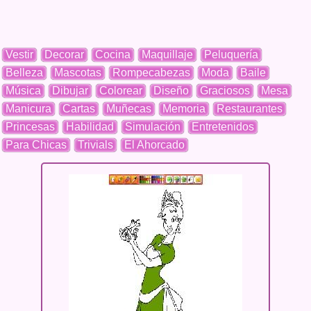
Vestir
Decorar
Cocina
Maquillaje
Peluquería
Belleza
Mascotas
Rompecabezas
Moda
Baile
Música
Dibujar
Colorear
Diseño
Graciosos
Mesa
Manicura
Cartas
Muñecas
Memoria
Restaurantes
Princesas
Habilidad
Simulación
Entretenidos
Para Chicas
Trivials
El Ahorcado