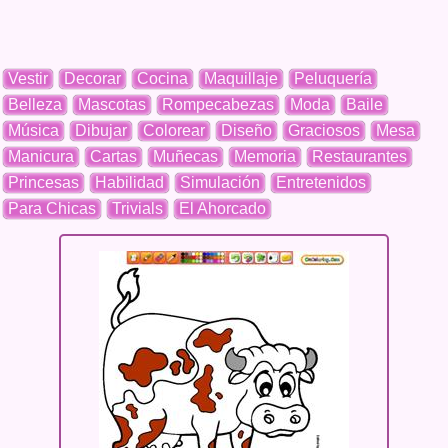
Vestir
Decorar
Cocina
Maquillaje
Peluquería
Belleza
Mascotas
Rompecabezas
Moda
Baile
Música
Dibujar
Colorear
Diseño
Graciosos
Mesa
Manicura
Cartas
Muñecas
Memoria
Restaurantes
Princesas
Habilidad
Simulación
Entretenidos
Para Chicas
Trivials
El Ahorcado