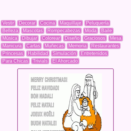
Vestir
Decorar
Cocina
Maquillaje
Peluquería
Belleza
Mascotas
Rompecabezas
Moda
Baile
Música
Dibujar
Colorear
Diseño
Graciosos
Mesa
Manicura
Cartas
Muñecas
Memoria
Restaurantes
Princesas
Habilidad
Simulación
Entretenidos
Para Chicas
Trivials
El Ahorcado