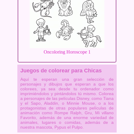
Oncoloring Horoscope 1
Juegos de colorear para Chicas
Aquí te esperan una gran selección de
personajes y dibujos que esperan a que los
colorees, ya sea desde tu ordenador como
imprimiéndolos y pintándolos tú mismo. Colorea
a personajes de las películas Disney, como Tiana
y el Sapo, Aladdin, o Minnie Mouse, o a los
protagonistas de otras populares películas de
animación como Rompe Ralph, Gru, Mi villano
Favorito, además de una enorme variedad de
animales, lugares o comidas, además de a
nuestra mascota, Pypus el Pulpo.