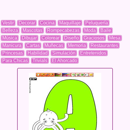
Vestir
Decorar
Cocina
Maquillaje
Peluquería
Belleza
Mascotas
Rompecabezas
Moda
Baile
Música
Dibujar
Colorear
Diseño
Graciosos
Mesa
Manicura
Cartas
Muñecas
Memoria
Restaurantes
Princesas
Habilidad
Simulación
Entretenidos
Para Chicas
Trivials
El Ahorcado