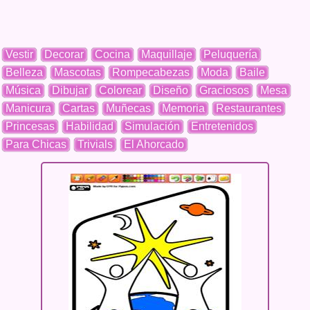
Vestir
Decorar
Cocina
Maquillaje
Peluquería
Belleza
Mascotas
Rompecabezas
Moda
Baile
Música
Dibujar
Colorear
Diseño
Graciosos
Mesa
Manicura
Cartas
Muñecas
Memoria
Restaurantes
Princesas
Habilidad
Simulación
Entretenidos
Para Chicas
Trivials
El Ahorcado