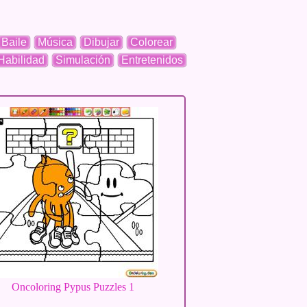
Baile
Música
Dibujar
Colorear
Habilidad
Simulación
Entretenidos
Oncoloring Pypus Puzzles 1