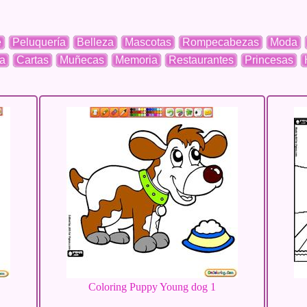
e
Peluquería
Belleza
Mascotas
Rompecabezas
Moda
a
Cartas
Muñecas
Memoria
Restaurantes
Princesas
Coloring Puppy Young dog 1