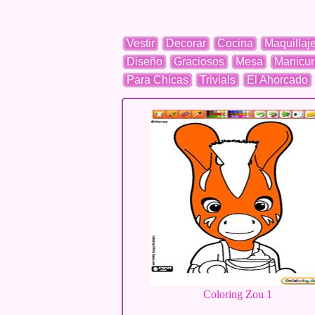
Vestir
Decorar
Cocina
Maquillaj
Diseño
Graciosos
Mesa
Manicur
Para Chicas
Trivials
El Ahorcado
Coloring Zou 1